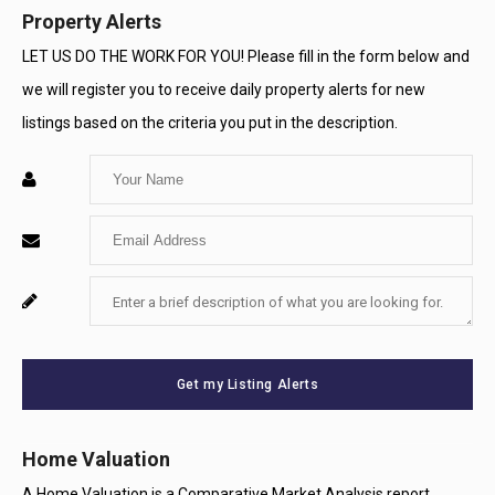
Property Alerts
LET US DO THE WORK FOR YOU! Please fill in the form below and
we will register you to receive daily property alerts for new
listings based on the criteria you put in the description.
Enter
Your
Enter
Name
Your
Enter
For
Email
Your
System
Message
Use
Get my Listing Alerts
Only
Home Valuation
A Home Valuation is a Comparative Market Analysis report